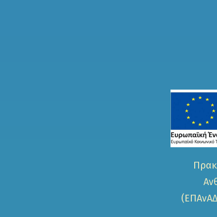
Πρακ
Αν
(ΕΠΑνΑΔ