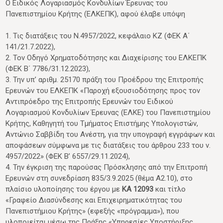
Ο Ειδικός Λογαριασμός Κονδυλίων Έρευνας του
Πανεπιστημίου Κρήτης (ΕΛΚΕΠΚ), αφού έλαβε υπόψη
1. Τις διατάξεις του Ν.4957/2022, κεφάλαιο ΚΖ (ΦΕΚ Α΄
141/21.7.2022),
2. Τον Οδηγό Χρηματοδότησης και Διαχείρισης του ΕΛΚΕΠΚ
(ΦΕΚ Β΄ 7786/31.12.2023),
3. Την υπ’ αριθμ. 25170 πράξη του Προέδρου της Επιτροπής
Ερευνών του ΕΛΚΕΠΚ «Παροχή εξουσιοδότησης προς τον
Αντιπρόεδρο της Επιτροπής Ερευνών του Ειδικού
Λογαριασμού Κονδυλίων Έρευνας (ΕΛΚΕ) του Πανεπιστημίου
Κρήτης, Καθηγητή του Τμήματος Επιστήμης Υπολογιστών,
Αντώνιο Σαββίδη του Ανέστη, για την υπογραφή εγγράφων και
αποφάσεων σύμφωνα με τις διατάξεις του άρθρου 233 του ν.
4957/2022» (ΦΕΚ Β’ 6557/29.11.2024),
4. Την έγκριση της παρούσας Πρόσκλησης από την Επιτροπή
Ερευνών στη συνεδρίαση 835/3.9.2025 (θέμα Α2.10), στο
πλαίσιο υλοποίησης του έργου με
ΚΑ 12093
και τίτλο
«Γραφείο Διασύνδεσης και Επιχειρηματικότητας του
Πανεπιστήμιου Κρήτης» (εφεξής «πρόγραμμα»), που
υλοποιείται μέσω της Πράξης «Υπηρεσίες Υποστήριξης